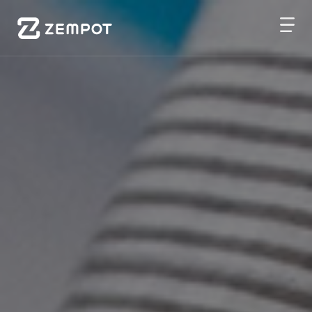
메
인
배
너