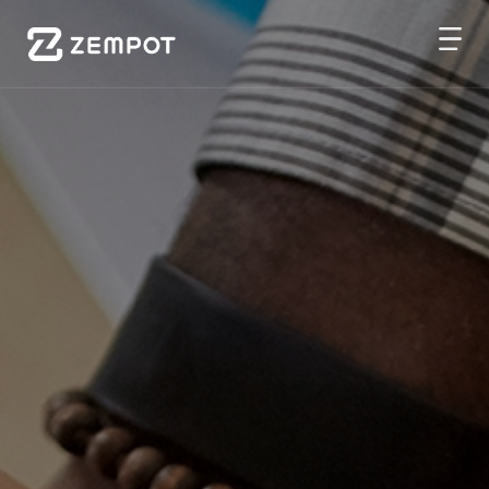
메
인
배
너