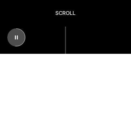
SCROLL
JUST FOR FUN!
소
게임의 본질은 즐거움입니다.
개
즐거움, 그 하나만을 위하여
끊임없이 도전하며 성장하고 있습니다.